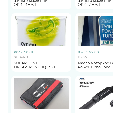
Фильтр масляный
Фильтр масляный
ОРИГИНАЛ
ОРИГИНАЛ
K0425Y0711
83212465849
SUBARU
BMW
SUBARU CVT OIL
Масло моторное 
LINEARTRONIC II ( 1л ) В
Power Turbo Longlife-
РАЗЛИВ ОРИГИНАЛ
in Germany 5W30 1л
ОРИГИНАЛ