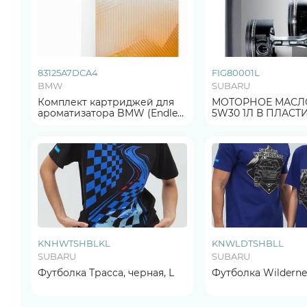
83125A7DCA4
FIG80001L
BMW
SUBARU
Комплект картриджей для
МОТОРНОЕ МАСЛ
ароматизатора BMW (Endless
5W30 1Л В ПЛАСТ
Desert) ОРИГИНАЛ
ОРИГИНАЛ
KNHWTSHBLKL
KNWLDTSHBLL
SUBARU
SUBARU
Футболка Трасса, черная, L
Футболка Wildernes