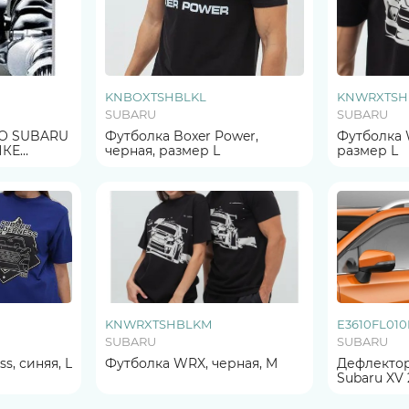
KNBOXTSHBLKL
KNWRXTSH
SUBARU
SUBARU
О SUBARU
Футболка Boxer Power,
Футболка 
ИКЕ
черная, размер L
размер L
KNWRXTSHBLKM
E3610FL010
SUBARU
SUBARU
s, синяя, L
Футболка WRX, черная, M
Дефлектор
Subaru XV 
ОРИГИНА