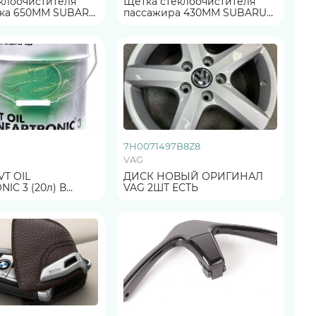
клоочистителя
Щетка стеклоочистителя
650ММ SUBARU
пассажира 430ММ SUBARU
Л
ОРИГИНАЛ
7H0071497B8Z8
VAG
T OIL
ДИСК НОВЫЙ ОРИГИНАЛ
IC 3 (20л) В
VAG 2ШТ ЕСТЬ
ЗЛИВ ОРИГИНАЛ