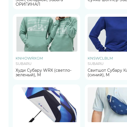
ОРИГИНАЛ
KNHOWRXGM
KNSWCLBLM
SUBARU
SUBARU
Худи Субару WRX (светло-
Свитшот Субару К
зеленый), M
(синий), M