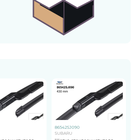
86542SJ090
SUBARU