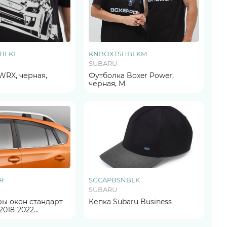
BLKL
KNBOXTSHBLKM
SUBARU
WRX, черная,
Футболка Boxer Power,
черная, M
R
SGCAPBSNBLK
SUBARU
ы окон стандарт
Кепка Subaru Business
2018-2022
Л