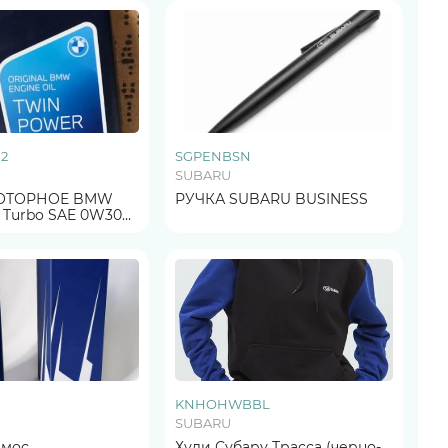
B2
SGPENBSN
SUBARU
ОТОРНОЕ BMW
РУЧКА SUBARU BUSINESS
 Turbo SAE 0W30
Longlife-01 FE 1Л. ОРИГИНАЛ
KNHOHWBBL
SUBARU
рмос
Худи Субару Трасса (черно-