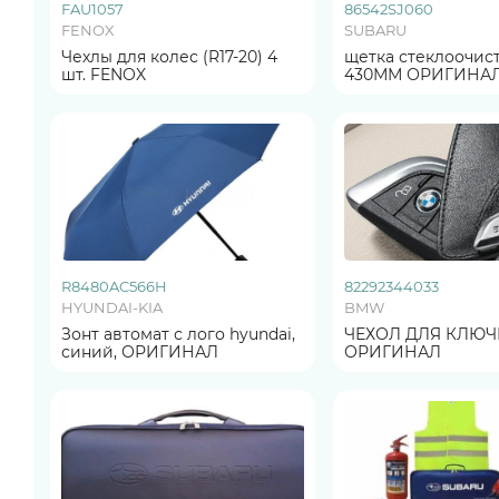
FAU1057
86542SJ060
FENOX
SUBARU
Чехлы для колес (R17-20) 4
щетка стеклоочис
шт. FENOX
430ММ ОРИГИНА
R8480AC566H
82292344033
HYUNDAI-KIA
BMW
Зонт автомат с лого hyundai,
ЧЕХОЛ ДЛЯ КЛЮЧЕЙ 
синий, ОРИГИНАЛ
ОРИГИНАЛ