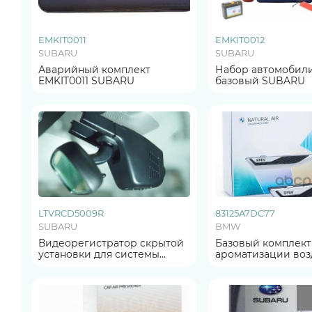
EMKIT0011
EMKIT0012
SUBARU
SUBARU
Аварийный комплект
Набор автомобил
EMKIT0011 SUBARU
базовый SUBARU
LTVRCD5009R
83125A7DC77
SUBARU
BMW
Видеорегистратор скрытой
Базовый комплект
установки для системы
ароматизации во
EyeSight
Natural Air (Mounta
ОРИГИНАЛ