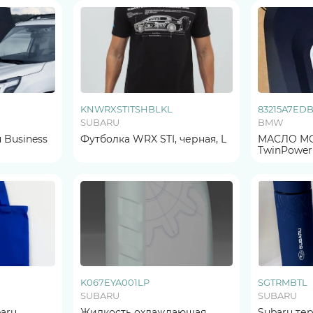
KNWRXSTITSHBLKL
83215A7ED
SUBARU
BMW
 Business
Футболка WRX STI, черная, L
МАСЛО М
TwinPower
K067EYA001LP
SGTRMBTL
SUBARU
SUBARU
aru
Жидкость охлаждающая
Subaru те