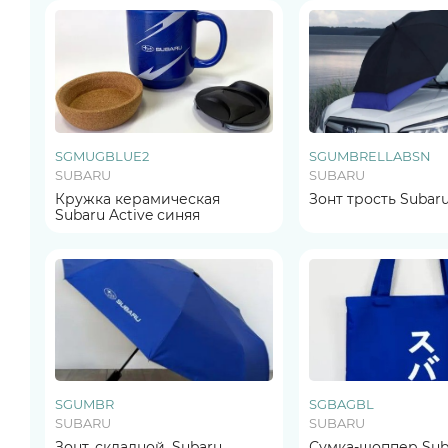
SGMUGBLUE2
SGUMBRELLABSN
SUBARU
SUBARU
Кружка керамическая
Зонт трость Subaru
Subaru Active синяя
SGUMBR
SGBAGBL
SUBARU
SUBARU
Зонт, складной, Subaru
Сумка-шоппер Sub