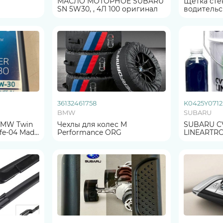
МАСЛО МОТОРНОЕ SUBARU
Щетка сте
SN 5W30, , 4Л 100 оригинал
водительска 
ОРИГИНА
36132461758
K0425Y0712
BMW
SUBARU
BMW Twin
Чехлы для колес M
SUBARU CV
04 Made
Performance ORG
LINEARTRON
РА