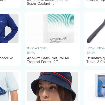
Super Coolant 1 л
83125A97D49
51952183854
BMW
BMW
лассика
Аромат. BMW Natural Air
Вешалка 
Tropical Forest К-Т
Travel & C
ОРИГИНАЛ