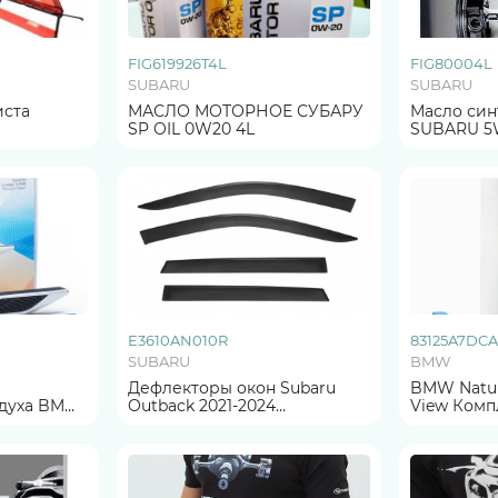
FIG619926T4L
FIG80004L
SUBARU
SUBARU
иста
МАСЛО МОТОРНОЕ СУБАРУ
Масло синтетическое
SP OIL 0W20 4L
SUBARU 5
ПЛАСТИКЕ 
ОРИГИНА
E3610AN010R
83125A7DCA
SUBARU
BMW
Дефлекторы окон Subaru
BMW Natura
здуха BMW
Outback 2021-2024
View Комп
in view)
ОРИГИНАЛ
для арома
ОРИГИНА