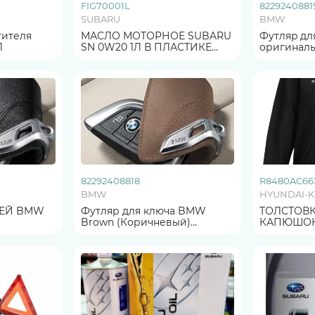
FIG70001L
8229240881
SUBARU
BMW
тителя
МАСЛО МОТОРНОЕ SUBARU
Футляp дл
Л
SN 0W20 1Л В ПЛАСТИКЕ
oригинал
ORG ОРИГИНАЛ
(кофейный
ОРИГИНА
82292408818
R8480AC66
BMW
HYUNDAI-K
BMW
Футляр для ключа BMW
ТОЛСТОВК
Brown (Коричневый)
КАПЮШОНОМ,
ОРИГИНАЛ
ЧЕРНАЯ, Р