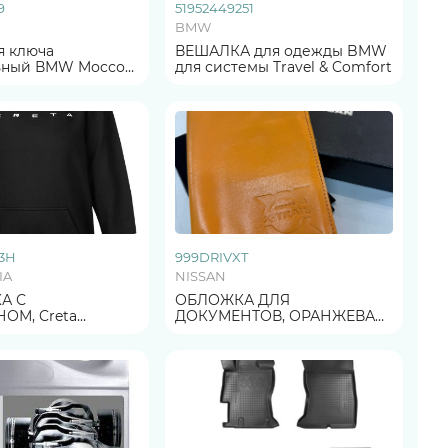
9
51952449251
BMW
я ключа
ВЕШАЛКА для одежды BMW
ьный ВМW Mоcсо
для системы Travel & Comfort
 кoричнeвый)
Л
3H
999DRIVXT
IA
NISSAN
А С
ОБЛОЖКА ДЛЯ
 Creta
ДОКУМЕНТОВ, ОРАНЖЕВАЯ
АЗМЕР XL
ОРИГИНАЛ