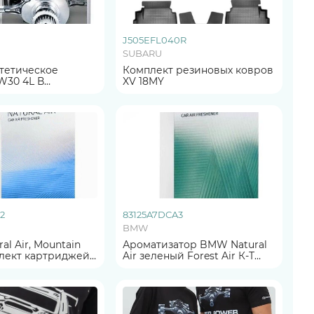
J505EFL040R
SUBARU
Комплект резиновых ковров
W30 4L В
XV 18MY
ENGINE OIL SN
Л
2
83125A7DCA3
BMW
l Air, Mountain
Ароматизатор BMW Natural
лект картриджей
Air зеленый Forest Air К-Т
тизатора
ОРИГИНАЛ
Л